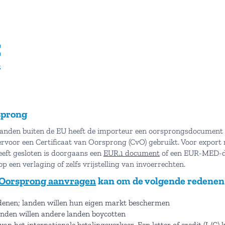
sprong
 landen buiten de EU heeft de importeur een oorsprongsdocument n
ervoor een Certificaat van Oorsprong (CvO) gebruikt. Voor expor
eft gesloten is doorgaans een
EUR.1 document
of een EUR-MED-do
 een verlaging of zelfs vrijstelling van invoerrechten.
n Oorsprong aanvragen
kan om de volgende redenen 
edenen; landen willen hun eigen markt beschermen
landen willen andere landen boycotten
van het internationale betalingsverkeer. Een letter of credit (L/C) 