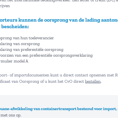
ijven
porteurs kunnen de oorsprong van de lading aanton
 bescheiden:
sprong van hun toeleverancier
rklaring van oorsprong
klaring van preferentiële oorsprong
oorzien van een preferentiële oorsprongsverklaring
rmulier model A
port- of importdocumenten kunt u direct contact opnemen met Roe
ificaat van Oorsprong of u kunt het CvO direct
bestellen
.
ouane-afwikkeling van containertransport bestemd voor import, 
met ons op.