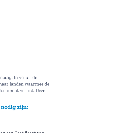
odig. In veruit de
t naar landen waarmee de
cument vereist. Deze
nodig zijn:
kan een Certificaat van