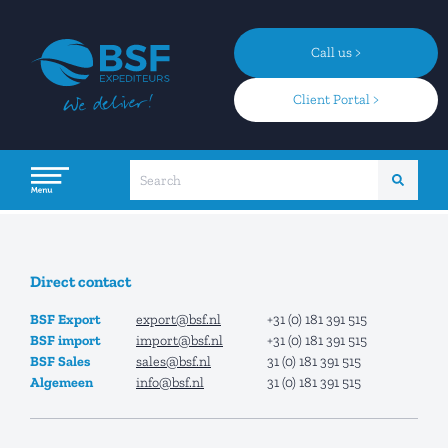
Call us >
Client Portal >
Direct contact
BSF Export
export@bsf.nl
+31 (0) 181 391 515
BSF import
i
mport@bsf.nl
+31 (0) 181 391 515
BSF Sales
s
ales@bsf.nl
31 (0) 181 391 515
Algemeen
info@bsf.nl
31 (0) 181 391 515